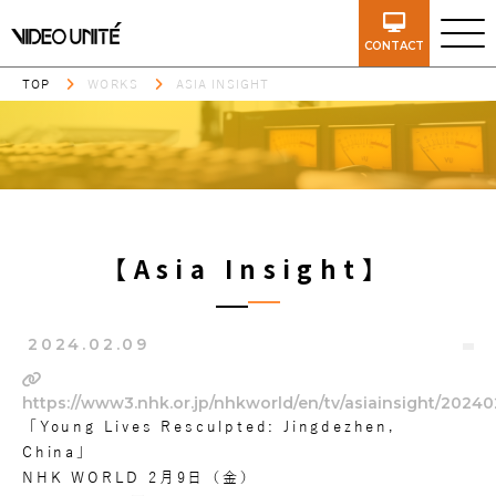
CONTACT
TOP
WORKS
ASIA INSIGHT
【Asia Insight】
2024.02.09
https://www3.nhk.or.jp/nhkworld/en/tv/asiainsight/2024
「Young Lives Resculpted: Jingdezhen,
China」
NHK WORLD 2月9日（金）