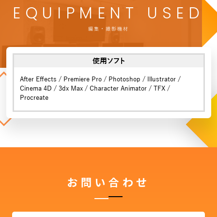
EQUIPMENT USED
編集・撮影機材
使用ソフト
After Effects / Premiere Pro / Photoshop / Illustrator /
Cinema 4D / 3dx Max / Character Animator / TFX /
Procreate
お問い合わせ