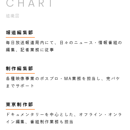
CHART
組織図
報道編集部
毎日放送報道局内にて、日々のニュース・情報番組の
編集、記者業務に従事
制作編集部
各種映像事業のポスプロ・MA業務を担当し、完パケ
までサポート
東京制作部
ドキュメンタリーを中心とした、オフライン・オンラ
イン編集、番組制作業務も担当