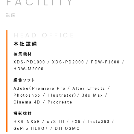
FACILITY
設備
HEAD OFFICE
本社設備
編集機材
XDS-PD1000 / XDS-PD2000 / PDW-F1600 /
HDW-M2000
編集ソフト
Adobe（Premiere Pro / After Effects /
Photoshop / Illustrator）/ 3ds Max /
Cinema 4D / Procreate
撮影機材
HXR-NX5R / α7S III / FX6 / Insta360 /
GoPro HERO7 / DJI OSMO