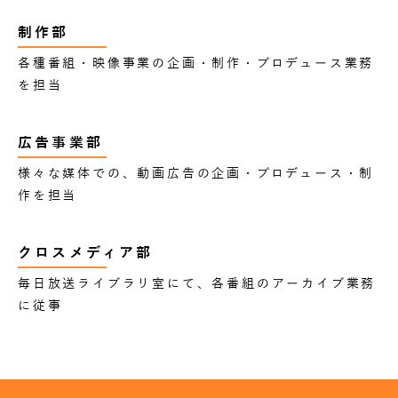
制作部
各種番組・映像事業の企画・制作・プロデュース業務
を担当
広告事業部
様々な媒体での、動画広告の企画・プロデュース・制
作を担当
クロスメディア部
毎日放送ライブラリ室にて、各番組のアーカイブ業務
に従事