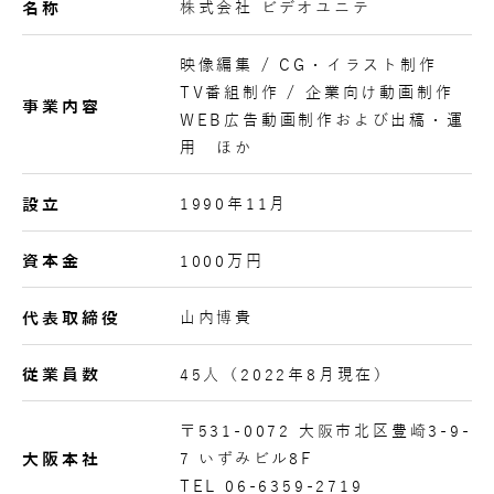
名称
株式会社 ビデオユニテ
映像編集 / CG・イラスト制作
TV番組制作 / 企業向け動画制作
事業内容
WEB広告動画制作および出稿・運
用 ほか
設立
1990年11月
資本金
1000万円
代表取締役
山内博貴
従業員数
45人（2022年8月現在）
〒531-0072 大阪市北区豊崎3-9-
大阪本社
7 いずみビル8F
TEL 06-6359-2719