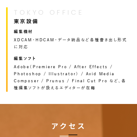
TOKYO OFFICE
東京設備
編集機材
XDCAM・HDCAM・データ納品など各種書き出し形式
に対応
編集ソフト
Adobe（Premiere Pro / After Effects /
Photoshop / Illustrator） / Avid Media
Composer / Prunus / Final Cut Pro など、各
種編集ソフトが扱えるエディターが在籍
アクセス