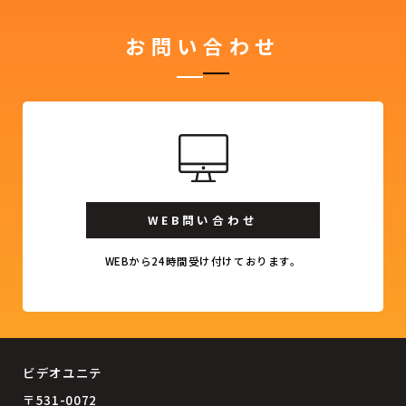
お問い合わせ
WEB問い合わせ
WEBから24時間受け付けております。
ビデオユニテ
〒531-0072