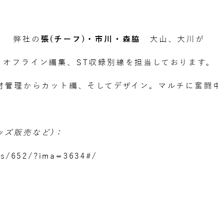
弊社の
張(チーフ)・市川・森脇
大山、大川が
オフライン編集、ST収録別線を担当しております。
材管理からカット編、そしてデザイン。マルチに奮闘
グッズ販売など)：
/s/652/?ima=3634#/