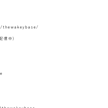
！
m/thewakeybase/
配信中)
se