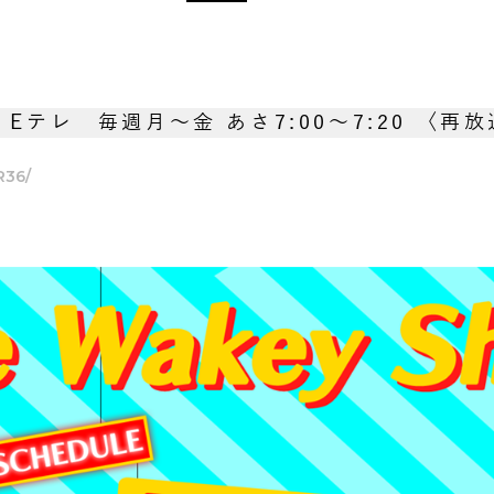
K Eテレ 毎週月～金
あさ7:00～7:20 〈再
R36/