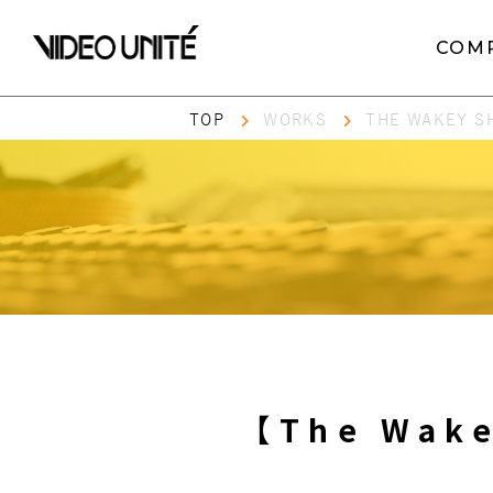
COM
TOP
WORKS
THE WAKEY
【The Wa