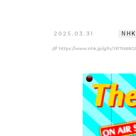
2025.03.31
NH
https://www.nhk.jp/g/ts/YR7N88G