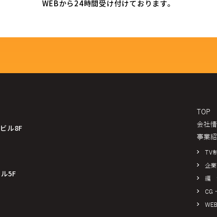
WEBから24時間受け付けております。
TOP
会社情
ビル8F
事業紹
TV
企業
ビル5F
編 
CG
WE