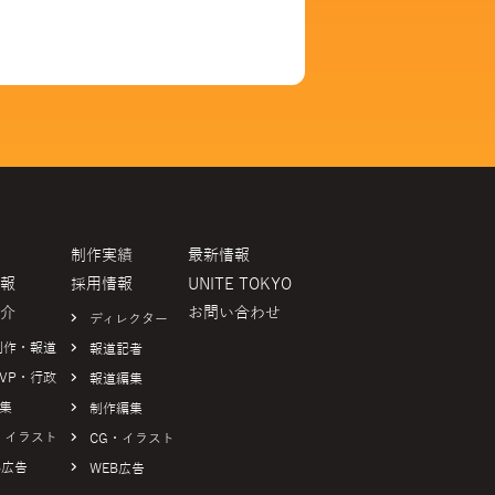
制作実績
最新情報
報
採用情報
UNITE TOKYO
介
お問い合わせ
ディレクター
制作・報道
報道記者
VP・行政
報道編集
集
制作編集
・イラスト
CG・イラスト
B広告
WEB広告