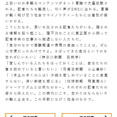
上狙いのお手軽なコンテンツがネット言論で大量拡散さ
れる。記者たちを軽蔑し、叩く声がSNSに溢れる。言葉
が軽く飛び交う社会でマイノリティーたちには差別が襲
いかかる。
こうしたなか、思いを託される記者たちがいる。隠され
る情報を掘り起こし、理不尽なことに真正面から闘って
記者本来の仕事から撤退しない人たちだ。
「自分のなかで客観報道や表現の自由ってことは、ぜん
ぶ方便だったわけですよ。さぼってきた自分というのを
忘れずにいたい」（神奈川新聞 石橋学）
「苦しんでいる人たちをほっておくことは、自分たちの
首を絞めていると言いたい」（元毎日新聞 小山美砂）
「（本土の多くの人は）沖縄を苦しめていることに自覚
すらない。深い断絶を感じる」（琉球新報 明真南斗）
ジャーナリズムとは何なのかー。それぞれの記者たちの
姿から伝えたい。この時代にこそ、忘れてはならないそ
の軸と土台を。この多数になびく社会のなかで。