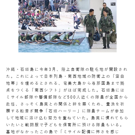
沖縄・石垣島に今年3月、陸上自衛隊の駐屯地が開設され
た。これによって日本列島・南西地域の防衛上の「空白
地帯」を埋めるとされる、奄美大島から与那国島まで拠
点をつくる「南西シフト」がほぼ完成した。石垣島には
ミサイル部隊や警備部隊など500人近くの隊員が全国から
赴任、さっそく島民との関係と絆を築くため、豊漁を祈
願する船漕ぎ競争「石垣ハーリー」に隊員チームが参加
して地域に溶け込む努力を重ねていた。島民に慣れてもら
いたいと戦闘服で子どもを保育所に預ける隊員もいる。
基地がなかったこの島で「ミサイル配備に怖さを感じ