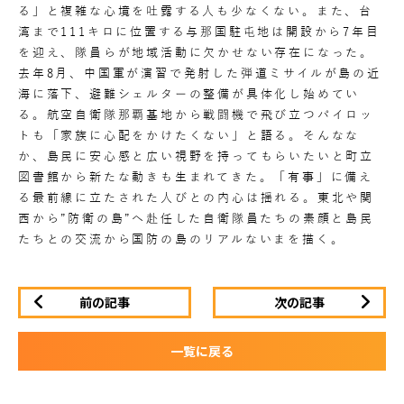
る」と複雑な心境を吐露する人も少なくない。また、台
湾まで111キロに位置する与那国駐屯地は開設から7年目
を迎え、隊員らが地域活動に欠かせない存在になった。
去年8月、中国軍が演習で発射した弾道ミサイルが島の近
海に落下、避難シェルターの整備が具体化し始めてい
る。航空自衛隊那覇基地から戦闘機で飛び立つパイロッ
トも「家族に心配をかけたくない」と語る。そんなな
か、島民に安心感と広い視野を持ってもらいたいと町立
図書館から新たな動きも生まれてきた。「有事」に備え
る最前線に立たされた人びとの内心は揺れる。東北や関
西から”防衛の島”へ赴任した自衛隊員たちの素顔と島民
たちとの交流から国防の島のリアルないまを描く。
前の記事
次の記事
一覧に戻る