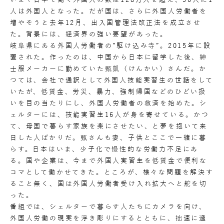
いまや日本で働く外国人の数は128万人を超え、50人に1
人は外国人となった。だが国は、さらに外国人労働者を
増やそうと去年12月、出入国管理法改正法を成立させ
た。背景には、経済界の強い要望があった。
岐阜県にある外国人労働者の”駆け込み寺”。2015年に設
置された。作ったのは、中国から日本に留学した後、紳
士服メーカーに勤めていた甄凱（けんかい）さんだ。か
つては、会社で通訳として外国人技能実習生の世話をして
いたが、低賃金、労災、暴力、強制帰国などのひどい扱
いを目の当たりにし、外国人労働者の救済を始めた。シ
ェルターには、技能実習生16人が身を寄せている。かつ
て、母国で暮らす家族を楽にさせたい、と夢を抱いて来
日した人ばかりだ。甄さんも妻、子供とここで一緒に暮
らす。日本はいま、少子化で慢性的な労働力不足にあ
る。国や企業は、今まで外国人実習生を低賃金で便利な
コマとして働かせてきた。ところが、様々な問題を解決す
ること無く、国は外国人労働者受け入れ拡大へと舵を切
った。
番組では、シェルターで暮らす人たちにカメラを向け、
外国人労働の現実を浮き彫りにするとともに、拙速に過