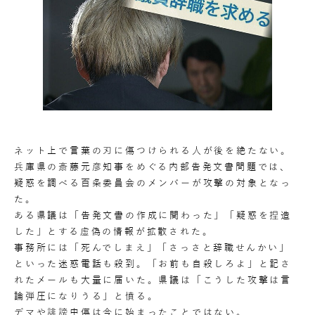
ネット上で言葉の刃に傷つけられる人が後を絶たない。
兵庫県の斎藤元彦知事をめぐる内部告発文書問題では、
疑惑を調べる百条委員会のメンバーが攻撃の対象となっ
た。
ある県議は「告発文書の作成に関わった」「疑惑を捏造
した」とする虚偽の情報が拡散された。
事務所には「死んでしまえ」「さっさと辞職せんかい」
といった迷惑電話も殺到。「お前も自殺しろよ」と記さ
れたメールも大量に届いた。県議は「こうした攻撃は言
論弾圧になりうる」と憤る。
デマや誹謗中傷は今に始まったことではない。