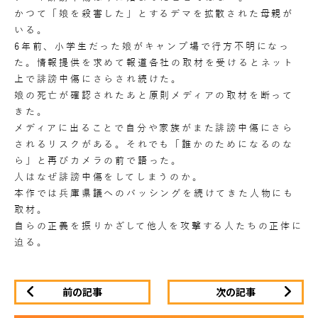
かつて「娘を殺害した」とするデマを拡散された母親が
いる。
6年前、小学生だった娘がキャンプ場で行方不明になっ
た。情報提供を求めて報道各社の取材を受けるとネット
上で誹謗中傷にさらされ続けた。
娘の死亡が確認されたあと原則メディアの取材を断って
きた。
メディアに出ることで自分や家族がまた誹謗中傷にさら
されるリスクがある。それでも「誰かのためになるのな
ら」と再びカメラの前で語った。
人はなぜ誹謗中傷をしてしまうのか。
本作では兵庫県議へのバッシングを続けてきた人物にも
取材。
自らの正義を振りかざして他人を攻撃する人たちの正体に
迫る。
前の記事
次の記事