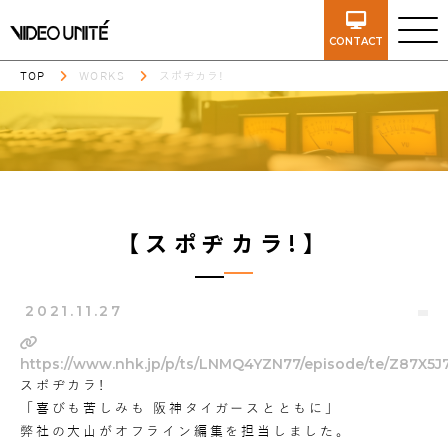
CONTACT
TOP
WORKS
スポヂカラ!
【スポヂカラ!】
2021.11.27
https://www.nhk.jp/p/ts/LNMQ4YZN77/episode/te/Z87X5J
スポヂカラ!
「喜びも苦しみも 阪神タイガースとともに」
弊社の大山がオフライン編集を担当しました。