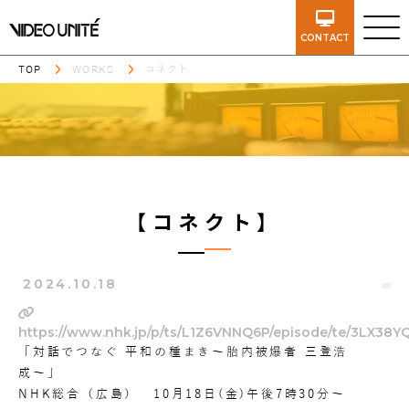
CONTACT
TOP
WORKS
コネクト
【コネクト】
2024.10.18
https://www.nhk.jp/p/ts/L1Z6VNNQ6P/episode/te/3LX38YQ
「対話でつなぐ 平和の種まき〜胎内被爆者 三登浩
成〜」
NHK総合（広島） 10月18日(金)午後7時30分〜