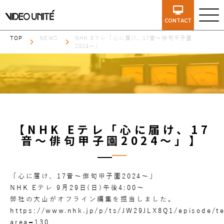
CONTACT
TOP
NEWS
NHK Eテレ「心に届け、17音〜俳句甲子園
2024〜」
【NHK Eテレ「心に届け、17
音〜俳句甲子園2024〜」】
「心に届け、17音〜俳句甲子園2024〜」
NHK Eテレ 9月29日(日)午後4:00〜
弊社の大山がオフライン編集を担当しました。
https://www.nhk.jp/p/ts/JW29JLX8Q1/episode/
area=130