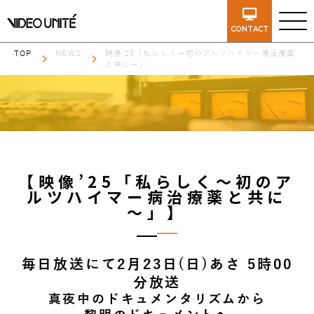
CONTACT
TOP
NEWS
映像’25「私らしく～初のアルツハイマー病治療薬
と共に～」
【映像’25「私らしく～初のア
ルツハイマー病治療薬と共に
～」】
毎日放送にて2月23日(日)あさ 5時00
分放送
真夜中のドキュメンタリズムから