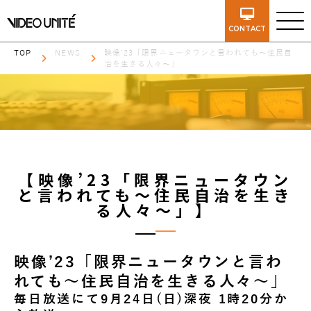
CONTACT
TOP
NEWS
映像’23「限界ニュータウンと言われても～住民自
治を生きる人々～」
【映像’23「限界ニュータウン
と言われても～住民自治を生き
る人々～」】
映像’23「限界ニュータウンと言わ
れても～住民自治を生きる人々～」
毎日放送にて9月24日(日)深夜 1時20分か