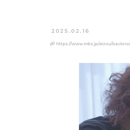
2025.02.16
https://www.mbs.jp/eizou/backno