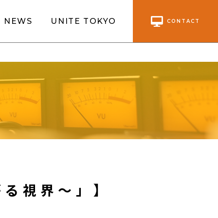
NEWS
UNITE TOKYO
CONTACT
がる視界～」】