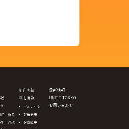
制作実績
最新情報
報
採用情報
UNITE TOKYO
介
お問い合わせ
ディレクター
制作・報道
報道記者
VP・行政
報道編集