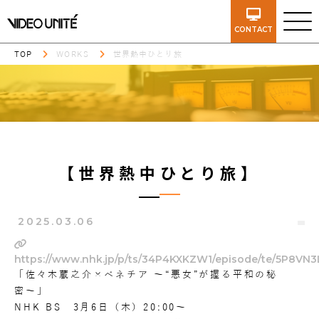
CONTACT
TOP
WORKS
世界熱中ひとり旅
【世界熱中ひとり旅】
2025.03.06
https://www.nhk.jp/p/ts/34P4KXKZW1/episode/te/5P8VN
「佐々木蔵之介×ベネチア 〜“悪女”が握る平和の秘
密〜」
NHK BS 3月6日（木）20:00〜