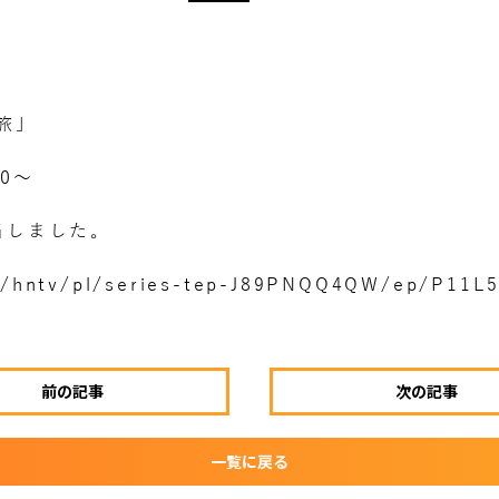
旅」
00〜
当しました。
n/hntv/pl/series-tep-J89PNQQ4QW/ep/P11L
前の記事
次の記事
一覧に戻る