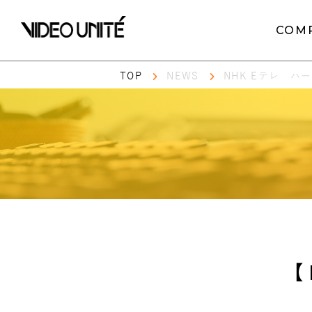
COM
TOP
NEWS
NHK Eテレ ハ
【