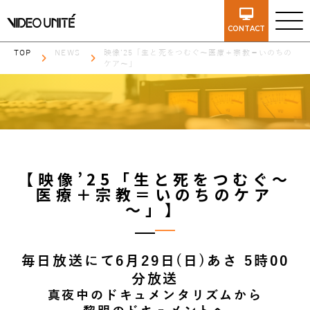
CONTACT
TOP
NEWS
映像’25「生と死をつむぐ～医療＋宗教＝いのちの
ケア～」
【映像’25「生と死をつむぐ～
医療＋宗教＝いのちのケア
～」】
毎日放送にて6月29日(日)あさ 5時00
分放送
真夜中のドキュメンタリズムから